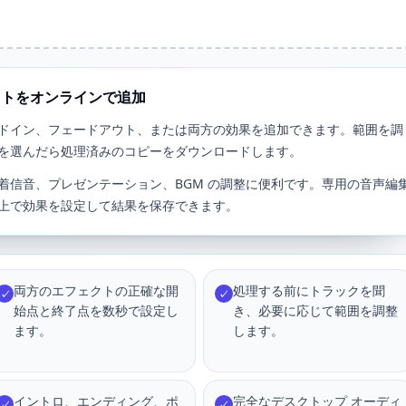
ウトをオンラインで追加
ドイン、フェードアウト、または両方の効果を追加できます。範囲を調
を選んだら処理済みのコピーをダウンロードします。
着信音、プレゼンテーション、BGM の調整に便利です。専用の音声編
上で効果を設定して結果を保存できます。
両方のエフェクトの正確な開
処理する前にトラックを聞
✓
✓
始点と終了点を数秒で設定し
き、必要に応じて範囲を調整
ます。
します。
イントロ、エンディング、ポ
完全なデスクトップ オーディ
✓
✓