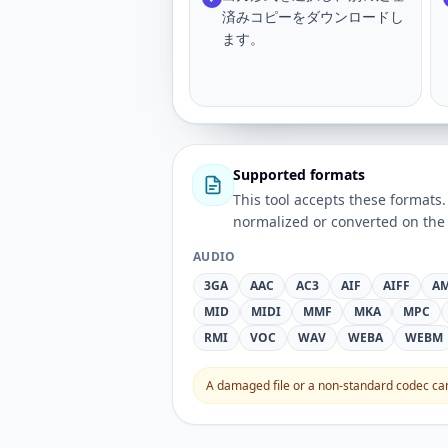
済みコピーをダウンロードし
ます。
Supported formats
This tool accepts these forma
normalized or converted on the 
AUDIO
3GA
AAC
AC3
AIF
AIFF
A
MID
MIDI
MMF
MKA
MPC
RMI
VOC
WAV
WEBA
WEBM
A damaged file or a non-standard codec can 