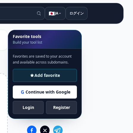
🇯🇵
JA
ログイン
Favorite tools
Build your tool list
Favorites are saved to your account
and available across subdomains.
Add favorite
G
Continue with Google
Login
Register