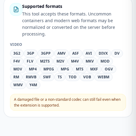
Supported formats
This tool accepts these formats. Uncommon
containers and modern web formats may be
normalized or converted on the server before
processing.
VIDEO
3G2
3GP
3GPP
AMV
ASF
AVI
DIVX
DV
F4V
FLV
M2TS
M2V
M4V
MKV
MOD
MOV
MP4
MPEG
MPG
MTS
MXF
OGV
RM
RMVB
SWF
TS
TOD
VOB
WEBM
WMV
Y4M
A damaged file or a non-standard codec can still fail even when
the extension is supported.