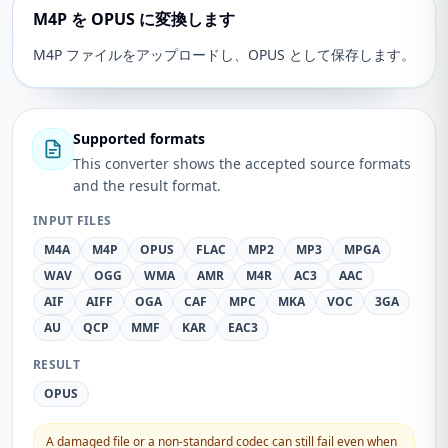
M4P を OPUS に変換します
M4P ファイルをアップロードし、OPUS として保存します。
Supported formats
This converter shows the accepted source formats
and the result format.
INPUT FILES
M4A
M4P
OPUS
FLAC
MP2
MP3
MPGA
WAV
OGG
WMA
AMR
M4R
AC3
AAC
AIF
AIFF
OGA
CAF
MPC
MKA
VOC
3GA
AU
QCP
MMF
KAR
EAC3
RESULT
OPUS
A damaged file or a non-standard codec can still fail even when