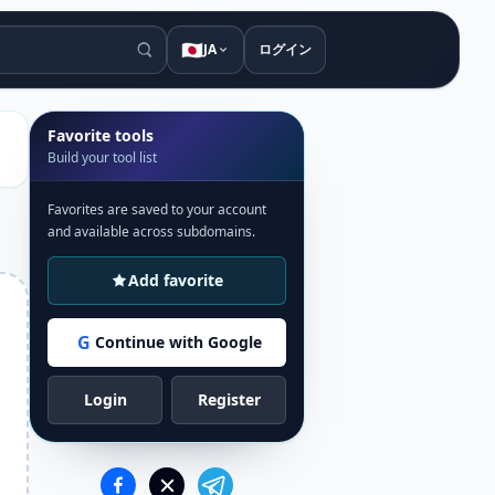
🇯🇵
JA
ログイン
Favorite tools
Build your tool list
Favorites are saved to your account
and available across subdomains.
Add favorite
G
Continue with Google
Login
Register