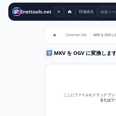
検索ツー
Inettools.net
連絡先
/
Converter mkv
/
MKV を OGV
MKV を OGV に変換しま
ここにファイルをドラッグ アン
またはフ