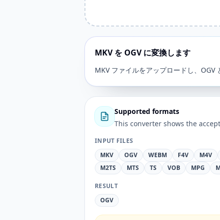
MKV を OGV に変換します
MKV ファイルをアップロードし、OGV
Supported formats
This converter shows the accept
INPUT FILES
MKV
OGV
WEBM
F4V
M4V
M2TS
MTS
TS
VOB
MPG
M
RESULT
OGV