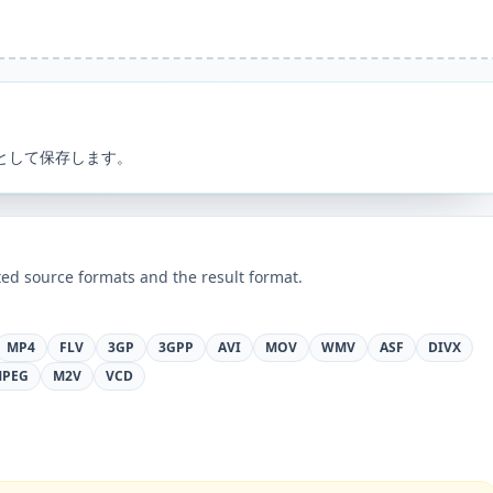
 として保存します。
ed source formats and the result format.
MP4
FLV
3GP
3GPP
AVI
MOV
WMV
ASF
DIVX
PEG
M2V
VCD