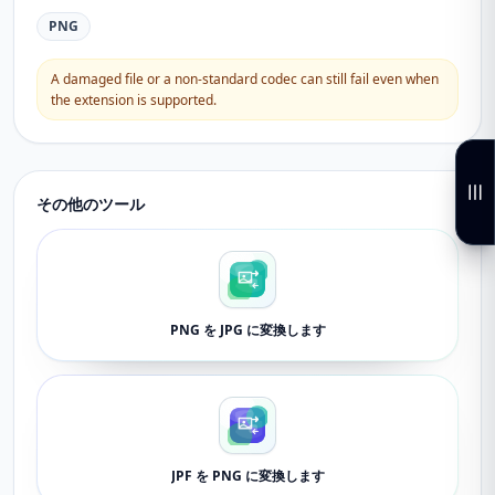
PNG
A damaged file or a non-standard codec can still fail even when
the extension is supported.
その他のツール
PNG を JPG に変換します
JPF を PNG に変換します