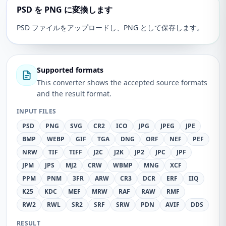
PSD を PNG に変換します
PSD ファイルをアップロードし、PNG として保存します。
Supported formats
This converter shows the accepted source formats
and the result format.
INPUT FILES
PSD
PNG
SVG
CR2
ICO
JPG
JPEG
JPE
BMP
WEBP
GIF
TGA
DNG
ORF
NEF
PEF
NRW
TIF
TIFF
J2C
J2K
JP2
JPC
JPF
JPM
JPS
MJ2
CRW
WBMP
MNG
XCF
PPM
PNM
3FR
ARW
CR3
DCR
ERF
IIQ
K25
KDC
MEF
MRW
RAF
RAW
RMF
RW2
RWL
SR2
SRF
SRW
PDN
AVIF
DDS
RESULT