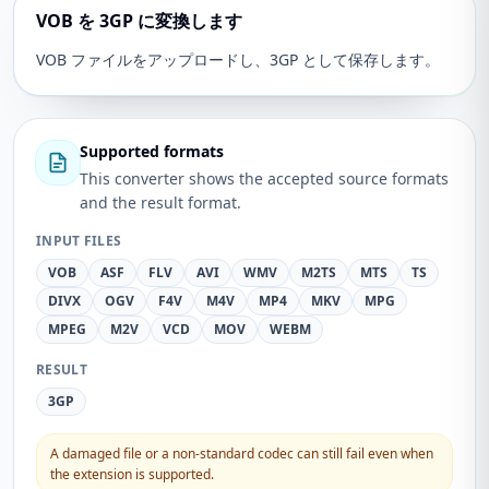
VOB を 3GP に変換します
VOB ファイルをアップロードし、3GP として保存します。
Supported formats
This converter shows the accepted source formats
and the result format.
INPUT FILES
VOB
ASF
FLV
AVI
WMV
M2TS
MTS
TS
DIVX
OGV
F4V
M4V
MP4
MKV
MPG
MPEG
M2V
VCD
MOV
WEBM
RESULT
3GP
A damaged file or a non-standard codec can still fail even when
the extension is supported.