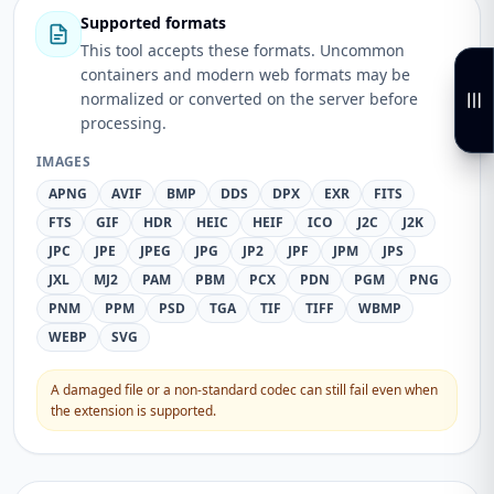
Supported formats
This tool accepts these formats. Uncommon
containers and modern web formats may be
normalized or converted on the server before
processing.
IMAGES
APNG
AVIF
BMP
DDS
DPX
EXR
FITS
FTS
GIF
HDR
HEIC
HEIF
ICO
J2C
J2K
JPC
JPE
JPEG
JPG
JP2
JPF
JPM
JPS
JXL
MJ2
PAM
PBM
PCX
PDN
PGM
PNG
PNM
PPM
PSD
TGA
TIF
TIFF
WBMP
WEBP
SVG
A damaged file or a non-standard codec can still fail even when
the extension is supported.