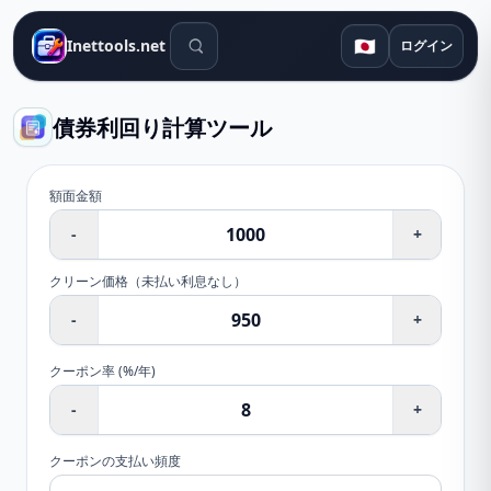
検索ツール
🇯🇵
Inettools.net
ログイン
債券利回り計算ツール
額面金額
-
+
クリーン価格（未払い利息なし）
-
+
クーポン率 (%/年)
-
+
クーポンの支払い頻度