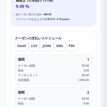
満期までの利回り (YTM)
9.49
%
純クーポン収入の合計
:
400.00
マコーレーのおおよその所要時間
:
4.19
years
クーポンの支払いスケジュール
Excel
CSV
JSON
XML
PDF
期間
1
クーポン総額
40.00
税金
0.00
クーポンネット
40.00
名目残高
1,000.00
期間
2
クーポン総額
40.00
税金
0.00