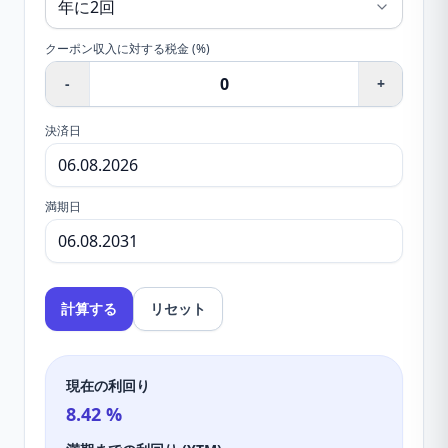
クーポン収入に対する税金 (%)
-
+
決済日
満期日
計算する
リセット
現在の利回り
8.42
%