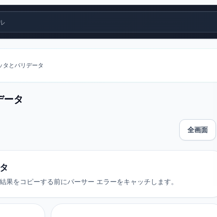
ル
マッタとバリデータ
データ
全画面
ータ
、結果をコピーする前にパーサー エラーをキャッチします。