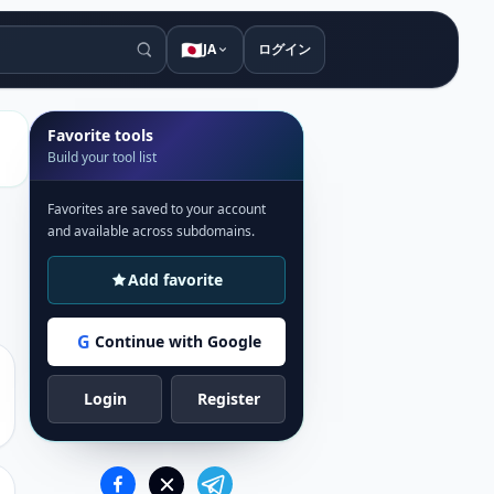
🇯🇵
JA
ログイン
Favorite tools
Build your tool list
Favorites are saved to your account
and available across subdomains.
Add favorite
G
Continue with Google
Login
Register