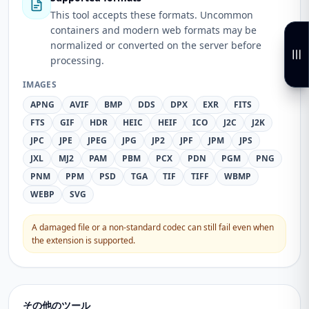
This tool accepts these formats. Uncommon
containers and modern web formats may be
normalized or converted on the server before
processing.
IMAGES
APNG
AVIF
BMP
DDS
DPX
EXR
FITS
FTS
GIF
HDR
HEIC
HEIF
ICO
J2C
J2K
JPC
JPE
JPEG
JPG
JP2
JPF
JPM
JPS
JXL
MJ2
PAM
PBM
PCX
PDN
PGM
PNG
PNM
PPM
PSD
TGA
TIF
TIFF
WBMP
WEBP
SVG
A damaged file or a non-standard codec can still fail even when
the extension is supported.
その他のツール