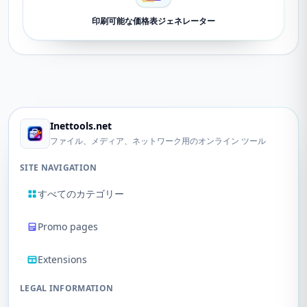
印刷可能な価格表ジェネレーター
Inettools.net
ファイル、メディア、ネットワーク用のオンライン ツール
SITE NAVIGATION
すべてのカテゴリー
Promo pages
Extensions
LEGAL INFORMATION