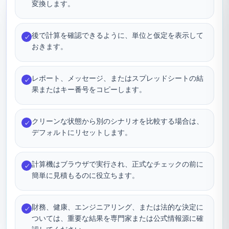
変換します。
後で計算を確認できるように、単位と仮定を表示して
✓
おきます。
レポート、メッセージ、またはスプレッドシートの結
✓
果またはキー番号をコピーします。
クリーンな状態から別のシナリオを比較する場合は、
✓
デフォルトにリセットします。
計算機はブラウザで実行され、正式なチェックの前に
✓
簡単に見積もるのに役立ちます。
財務、健康、エンジニアリング、または法的な決定に
✓
ついては、重要な結果を専門家または公式情報源に確