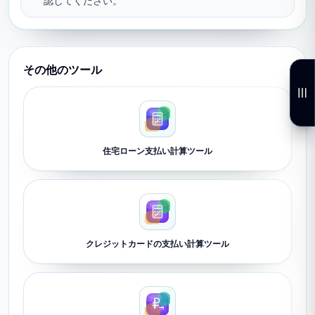
認してください。
その他のツール
住宅ローン支払い計算ツール
クレジットカードの支払い計算ツール