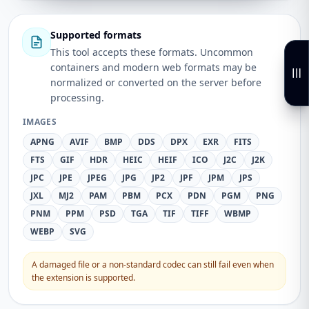
Supported formats
This tool accepts these formats. Uncommon
containers and modern web formats may be
normalized or converted on the server before
processing.
IMAGES
APNG
AVIF
BMP
DDS
DPX
EXR
FITS
FTS
GIF
HDR
HEIC
HEIF
ICO
J2C
J2K
JPC
JPE
JPEG
JPG
JP2
JPF
JPM
JPS
JXL
MJ2
PAM
PBM
PCX
PDN
PGM
PNG
PNM
PPM
PSD
TGA
TIF
TIFF
WBMP
WEBP
SVG
A damaged file or a non-standard codec can still fail even when
the extension is supported.