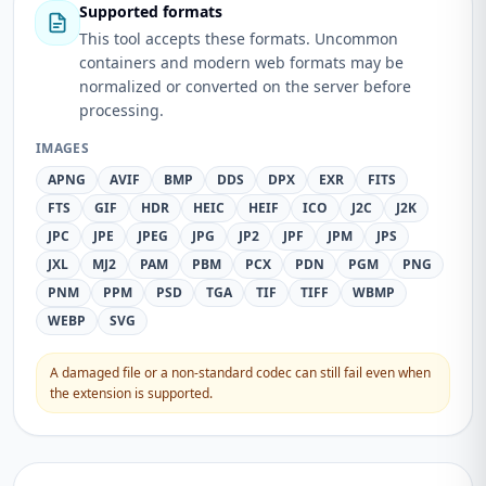
Supported formats
This tool accepts these formats. Uncommon
containers and modern web formats may be
normalized or converted on the server before
processing.
IMAGES
APNG
AVIF
BMP
DDS
DPX
EXR
FITS
FTS
GIF
HDR
HEIC
HEIF
ICO
J2C
J2K
JPC
JPE
JPEG
JPG
JP2
JPF
JPM
JPS
JXL
MJ2
PAM
PBM
PCX
PDN
PGM
PNG
PNM
PPM
PSD
TGA
TIF
TIFF
WBMP
WEBP
SVG
A damaged file or a non-standard codec can still fail even when
the extension is supported.